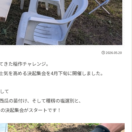
2026.05.20
てきた稲作チャレンジ。
士気を高める決起集会を4月下旬に開催しました。
にして
西瓜の苗付け、そして種籾の塩選別と、
飯の決起集会がスタートです！