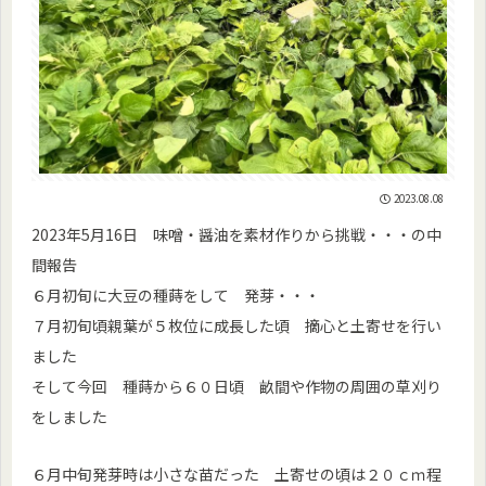
2023.08.08
2023年5月16日 味噌・醤油を素材作りから挑戦・・・の中
間報告
６月初旬に大豆の種蒔をして 発芽・・・
７月初旬頃親葉が５枚位に成長した頃 摘心と土寄せを行い
ました
そして今回 種蒔から６０日頃 畝間や作物の周囲の草刈り
をしました
６月中旬発芽時は小さな苗だった 土寄せの頃は２０ｃｍ程