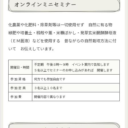
オンラインミニセミナー
化農薬や化肥料・除草剤等は一切使用せず 自然に有る物
緑肥や培養土・籾殻や藁・米糠ぼかし・発芽玄米醗酵酵母液
（ＥＭ菌液）などを使用する 昔ながらの自然栽培方法に付
いて お伝えしています。
不定期 午後８時～９時 イベント案内で告知します
開催日・時間
５名以上でセミナーのお申し込みがあれば 開催します
参 加 資 格
何方でも参加自由です
参 加 定 員
３名以上１０名まで
参 加 費
開催内容で異なります