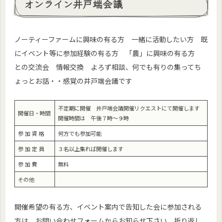
オンライン井戸端会議
ノーティーファームに興味の有る方 一緒に活動したい方 既
にイベント等に参加経験の有る方 「農」に興味の有る方
との交流会 情報交換 よろず相談、何でも有りの集ってち
ょっとお話・・感覚の井戸端会議です
不定期に開催 井戸端会議開催リクエストにて開催します
開催日・時間
開催時間は 午後７時～９時
参 加 資 格
何方でも参加可能
参 加 定 員
３名以上集れば開催します
参 加 費
無料
その他
開催希望の有る方、イベント案内で告知した会に参加される
方は お問い合わせフォームからお知らせ下さい 折り返し